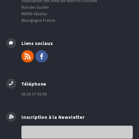
Association des Amis de Max-Pol Fouchet
Rue des Ecoles
89450
Vézelay
Bourgogne
France
Liens sociaux
RSS
Facebook
Téléphone
06 24 57 93 99
Inscription à la Newsletter