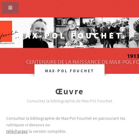
MAX-POL FOUCHET
SITE OFFICIEL
MAX-POL FOUCHET
Œuvre
Consultez la bibliographie de Max-Pol Fouchet
Consultez la bibliographie de Max-Pol Fouchet en parcourant les
rubriques ci-dessous ou
téléchargez
la version complète.