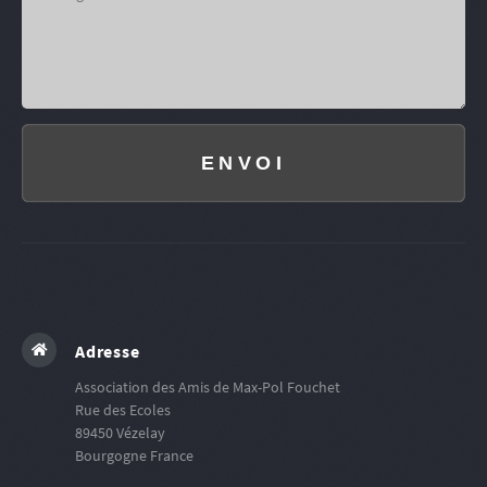
ENVOI
Adresse
Association des Amis de Max-Pol Fouchet
Rue des Ecoles
89450
Vézelay
Bourgogne
France