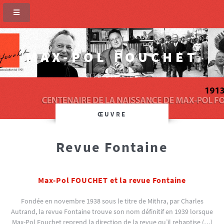
MAX-POL FOUCHET
SITE OFFICIEL
ŒUVRE
Revue Fontaine
Max-Pol FOUCHET et la revue Fontaine
Fondée en novembre 1938 sous le titre de Mithra, par Charles
Autrand, la revue Fontaine trouve son nom définitif en 1939 lorsque
Max-Pol Fouchet reprend la direction de la revue qu’il rebaptise (…)