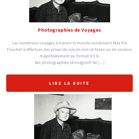
Photographies de Voyages
Les nombreux voyages à travers le monde conduisent Max Pol
Fouchet à effectuer des prises de vue en noir et blanc ou en couleur,
majoritairement au format 6 X 6.
Ses photographies témoignent de (…)
LIRE LA SUITE