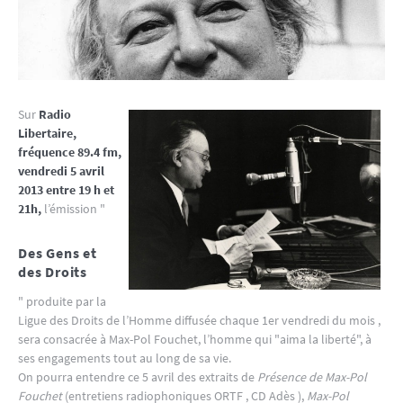
Sur
Radio
Libertaire,
fréquence 89.4 fm,
vendredi 5 avril
2013 entre 19 h et
21h,
l’émission "
Des Gens et
des Droits
" produite par la
Ligue des Droits de l’Homme diffusée chaque 1er vendredi du mois ,
sera consacrée à Max-Pol Fouchet, l’homme qui "aima la liberté", à
ses engagements tout au long de sa vie.
On pourra entendre ce 5 avril des extraits de
Présence de Max-Pol
Fouchet
(entretiens radiophoniques ORTF , CD Adès ),
Max-Pol