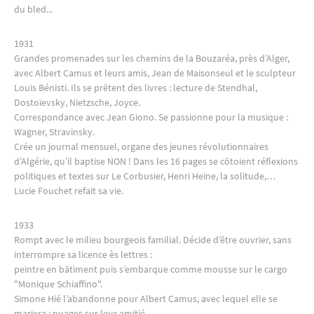
du bled...
1931
Grandes promenades sur les chemins de la Bouzaréa, près d’Alger,
avec Albert Camus et leurs amis, Jean de Maisonseul et le sculpteur
Louis Bénisti. Ils se prêtent des livres : lecture de Stendhal,
Dostoïevsky, Nietzsche, Joyce.
Correspondance avec Jean Giono. Se passionne pour la musique :
Wagner, Stravinsky.
Crée un journal mensuel, organe des jeunes révolutionnaires
d’Algérie, qu’il baptise NON ! Dans les 16 pages se côtoient réflexions
politiques et textes sur Le Corbusier, Henri Heine, la solitude,…
Lucie Fouchet refait sa vie.
1933
Rompt avec le milieu bourgeois familial. Décide d’être ouvrier, sans
interrompre sa licence ès lettres :
peintre en bâtiment puis s’embarque comme mousse sur le cargo
"Monique Schiaffino".
Simone Hié l’abandonne pour Albert Camus, avec lequel elle se
mariera ; nuages sur leur amitié.