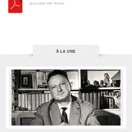
22 juin 2023
-
PDF
-
50.6 kio
À LA UNE