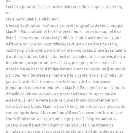
de
Lectures pour tous ainsi que ces deux émissions imposent un ton,
un
style particulier à la télévision.
C’est surtout par son enthousiasme et l’originalité de ses choix que
Max-Pol Fouchet séduit les téléspectateurs. L’exercice auquel il se
livre à Lectures pour tous est périlleux : huit à seize minutes pour
défendre un livre souvent difficile, seul, assis derrière une table,
cadré en plan moyen pendant toute la séquence. Grâce à ses talents
d’orateur, il donne l’attrait du récit et la chaleur de l’improvisation à
des chroniques pourtant très écrites, presque professorales. Rien
n’est laissé au hasard, il rédige intégralement un texte qu’il apprend
par cœur et interprète de manière très vivante face à la caméra. Un
journaliste de Télé 7 Jours a été le témoin de la minutieuse
préparation de ces chroniques : « Max-Pol Fouchet écrit un synopsis
détaillé en plusieurs couleurs, notant à l’encre rouge ce qui est
essentiel, à l’encre verte pour ce qui est moins important et son
texte à l’encre bleue. Mais il se sert très rarement de ses notes ou de
son synopsis devant les caméras et il se réserve même le droit, en
cours d’émission, de laisser une large place à l’improvisation. ».
La séquence frappe tout d’abord par sa durée, une dizaine de
minutes en moyenne, ce qui est très étonnant à l’aune des normes