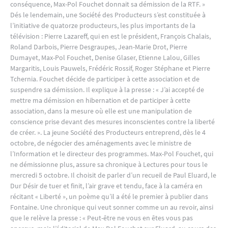
conséquence, Max-Pol Fouchet donnait sa démission de la RTF. »
Dés le lendemain, une Société des Producteurs s’est constituée à
l’initiative de quatorze producteurs, les plus importants de la
télévision : Pierre Lazareff, qui en est le président, François Chalais,
Roland Darbois, Pierre Desgraupes, Jean-Marie Drot, Pierre
Dumayet, Max-Pol Fouchet, Denise Glaser, Etienne Lalou, Gilles
Margaritis, Louis Pauwels, Frédéric Rossif, Roger Stéphane et Pierre
Tchernia. Fouchet décide de participer à cette association et de
suspendre sa démission. Il explique à la presse : « J’ai accepté de
mettre ma démission en hibernation et de participer à cette
association, dans la mesure où elle est une manipulation de
conscience prise devant des mesures inconscientes contre la liberté
de créer. ». La jeune Société des Producteurs entreprend, dès le 4
octobre, de négocier des aménagements avec le ministre de
l’Information et le directeur des programmes. Max-Pol Fouchet, qui
ne démissionne plus, assure sa chronique à Lectures pour tous le
mercredi 5 octobre. Il choisit de parler d’un recueil de Paul Eluard, le
Dur Désir de tuer et finit, l’air grave et tendu, face à la caméra en
récitant « Liberté », un poème qu’il a été le premier à publier dans
Fontaine. Une chronique qui veut sonner comme un au revoir, ainsi
que le relève la presse : « Peut-être ne vous en êtes vous pas