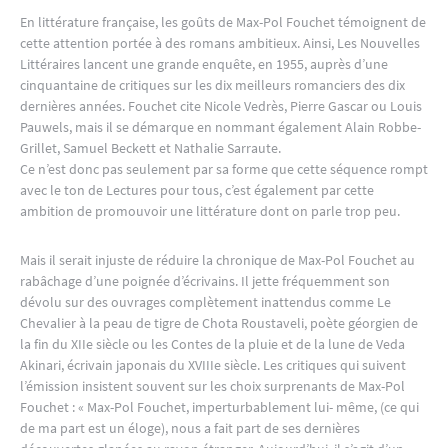
En littérature française, les goûts de Max-Pol Fouchet témoignent de
cette attention portée à des romans ambitieux. Ainsi, Les Nouvelles
Littéraires lancent une grande enquête, en 1955, auprès d’une
cinquantaine de critiques sur les dix meilleurs romanciers des dix
dernières années. Fouchet cite Nicole Vedrès, Pierre Gascar ou Louis
Pauwels, mais il se démarque en nommant également Alain Robbe-
Grillet, Samuel Beckett et Nathalie Sarraute.
Ce n’est donc pas seulement par sa forme que cette séquence rompt
avec le ton de Lectures pour tous, c’est également par cette
ambition de promouvoir une littérature dont on parle trop peu.
Mais il serait injuste de réduire la chronique de Max-Pol Fouchet au
rabâchage d’une poignée d’écrivains. Il jette fréquemment son
dévolu sur des ouvrages complètement inattendus comme Le
Chevalier à la peau de tigre de Chota Roustaveli, poète géorgien de
la fin du XIIe siècle ou les Contes de la pluie et de la lune de Veda
Akinari, écrivain japonais du XVIIIe siècle. Les critiques qui suivent
l’émission insistent souvent sur les choix surprenants de Max-Pol
Fouchet : « Max-Pol Fouchet, imperturbablement lui- même, (ce qui
de ma part est un éloge), nous a fait part de ses dernières