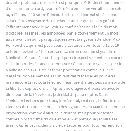
des interprétations diverses. C’est pourquoi, M. Bodin et moi-même,
d’un commun accord, avons décidé qu’on ne me verrait pas ce soir-
là, à l’écran. »110 André Brincourt est le seul journaliste à ne pas
saluer l’intransigeance de Fouchet, mais à regretter son goût de
l’affrontement avec le pouvoir. Le conflit s’apaise à la fin du mois
d’octobre : les mesures annoncées par le gouvernement un mois
auparavant ne sont pas appliquées avec la rigueur attendue. Max-
Pol Fouchet, qui n’est pas apparu à Lectures pour tous le 12 et 19
octobre, revient le 26 et consacre sa chronique à un signataire du
Manifeste : Claude Simon. Il explique rétrospectivement son choix :
« La plupart des "nouveaux romanciers" eut le courage de signer le
Manifeste des 121, juste et ferme protestation contre la guerre
d’Algérie. Non seulement ils subirent des tracasseries policières,
mais encore la radio, la télévision leur furent interdites, au mépris de
la liberté d’expression. […] Après une orageuse discussion avec le
directeur [de la télévision], je décidai de passer outre. Dans
l’émission Lectures pour tous, je présentai, en direct, La Route des
Flandres de Claude Simon, l’un des signataires du Manifeste, non par
provocation, comme d’aucuns le crurent, mais pour protester,
contre un ostracisme ridicule et odieux et parce que j’admirais le
livre. ». Après cet incident, la vie de Lectures pour tous reprend son