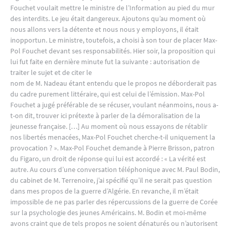
Fouchet voulait mettre le ministre de l’Information au pied du mur
des interdits. Le jeu était dangereux. Ajoutons qu’au moment où
nous allons vers la détente et nous nous y employons, il était
inopportun. Le ministre, toutefois, a choisi à son tour de placer Max-
Pol Fouchet devant ses responsabilités. Hier soir, la proposition qui
lui fut faite en dernière minute fut la suivante : autorisation de
traiter le sujet et de citer le
nom de M. Nadeau étant entendu que le propos ne déborderait pas
du cadre purement littéraire, qui est celui de l’émission. Max-Pol
Fouchet a jugé préférable de se récuser, voulant néanmoins, nous a-
t-on dit, trouver ici prétexte à parler de la démoralisation de la
jeunesse française. […] Au moment où nous essayons de rétablir
nos libertés menacées, Max-Pol Fouchet cherche-t-il uniquement la
provocation ? ». Max-Pol Fouchet demande à Pierre Brisson, patron
du Figaro, un droit de réponse qui lui est accordé : « La vérité est
autre. Au cours d’une conversation téléphonique avec M. Paul Bodin,
du cabinet de M. Terrenoire, j’ai spécifié qu’il ne serait pas question
dans mes propos de la guerre d’Algérie. En revanche, il m’était
impossible de ne pas parler des répercussions de la guerre de Corée
sur la psychologie des jeunes Américains. M. Bodin et moi-même
avons craint que de tels propos ne soient dénaturés ou n’autorisent