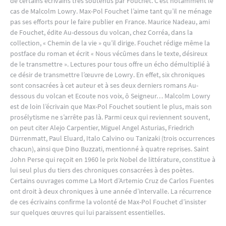
de certains écrivains très soutenus par Fouchet. C’est notamment le
cas de Malcolm Lowry. Max-Pol Fouchet l’aime tant qu’il ne ménage
pas ses efforts pour le faire publier en France. Maurice Nadeau, ami
de Fouchet, édite Au-dessous du volcan, chez Corréa, dans la
collection, « Chemin de la vie » qu’il dirige. Fouchet rédige même la
postface du roman et écrit « Nous vécûmes dans le texte, désireux
de le transmettre ». Lectures pour tous offre un écho démultiplié à
ce désir de transmettre l’œuvre de Lowry. En effet, six chroniques
sont consacrées à cet auteur et à ses deux derniers romans Au-
dessous du volcan et Ecoute nos voix, ô Seigneur… Malcolm Lowry
est de loin l’écrivain que Max-Pol Fouchet soutient le plus, mais son
prosélytisme ne s’arrête pas là. Parmi ceux qui reviennent souvent,
on peut citer Alejo Carpentier, Miguel Angel Asturias, Friedrich
Dürrenmatt, Paul Eluard, Italo Calvino ou Tanizaki (trois occurrences
chacun), ainsi que Dino Buzzati, mentionné à quatre reprises. Saint
John Perse qui reçoit en 1960 le prix Nobel de littérature, constitue à
lui seul plus du tiers des chroniques consacrées à des poètes.
Certains ouvrages comme La Mort d’Artemio Cruz de Carlos Fuentes
ont droit à deux chroniques à une année d’intervalle. La récurrence
de ces écrivains confirme la volonté de Max-Pol Fouchet d’insister
sur quelques œuvres qui lui paraissent essentielles.