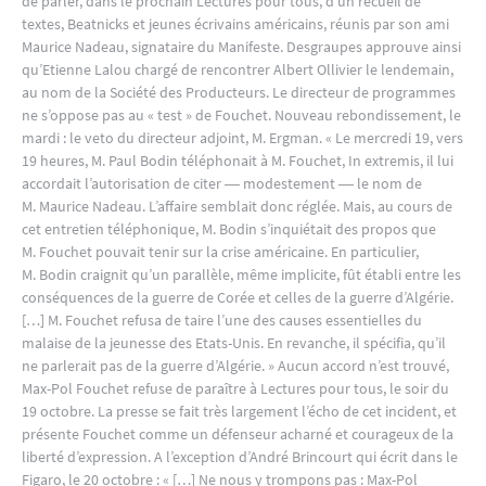
de parler, dans le prochain Lectures pour tous, d’un recueil de
textes, Beatnicks et jeunes écrivains américains, réunis par son ami
Maurice Nadeau, signataire du Manifeste. Desgraupes approuve ainsi
qu’Etienne Lalou chargé de rencontrer Albert Ollivier le lendemain,
au nom de la Société des Producteurs. Le directeur de programmes
ne s’oppose pas au « test » de Fouchet. Nouveau rebondissement, le
mardi : le veto du directeur adjoint, M. Ergman. « Le mercredi 19, vers
19 heures, M. Paul Bodin téléphonait à M. Fouchet, In extremis, il lui
accordait l’autorisation de citer ― modestement ― le nom de
M. Maurice Nadeau. L’affaire semblait donc réglée. Mais, au cours de
cet entretien téléphonique, M. Bodin s’inquiétait des propos que
M. Fouchet pouvait tenir sur la crise américaine. En particulier,
M. Bodin craignit qu’un parallèle, même implicite, fût établi entre les
conséquences de la guerre de Corée et celles de la guerre d’Algérie.
[…] M. Fouchet refusa de taire l’une des causes essentielles du
malaise de la jeunesse des Etats-Unis. En revanche, il spécifia, qu’il
ne parlerait pas de la guerre d’Algérie. » Aucun accord n’est trouvé,
Max-Pol Fouchet refuse de paraître à Lectures pour tous, le soir du
19 octobre. La presse se fait très largement l’écho de cet incident, et
présente Fouchet comme un défenseur acharné et courageux de la
liberté d’expression. A l’exception d’André Brincourt qui écrit dans le
Figaro, le 20 octobre : « […] Ne nous y trompons pas : Max-Pol