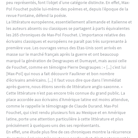
peu représentés, font l’objet d’une catégorie distincte. En effet, Max-
Pol Fouchet publie lui-même des poèmes et, depuis l’époque de la
revue Fontaine, défend la poésie.
La littérature européenne, essentiellement allemande et italienne et
les auteurs absents ou classiques se partagent à parts équivalentes
les 265 chroniques de Max-Pol Fouchet. L’importance relative des
écrivains classiques et européens ne paraît pas très surprenante à
première vue. Les ouvrages venus des Etas-Unis sont arrivés en
masse sur le marché français après la guerre et ont beaucoup
marqué la génération de Desgraupes et Dumayet, mais aussi celle
de Fouchet, comme en témoigne Pierre Desgraupes : « [...] c’est lui
[Max-Pol] qui nous a fait découvrir Faulkner et bon nombre
d’écrivains américains. [...] Il faut vous dire que dans l’immédiat
après-guerre, nous étions sevrés de littérature anglo-saxonne. »
Cette littérature n’est pas encore très connue du grand public. La
place accordée aux écrivains d’Amérique latine est moins attendue,
comme le rappelle le témoignage de Claude Durand. Max-Pol
Fouchet, qui s’est rendu plusieurs fois au Mexique et en Amérique
latine, porte une attention particulière à cette littérature et plus
précisément à quelques-uns des ses représentants.
En effet, une étude plus fine de ces chroniques montre la récurrence