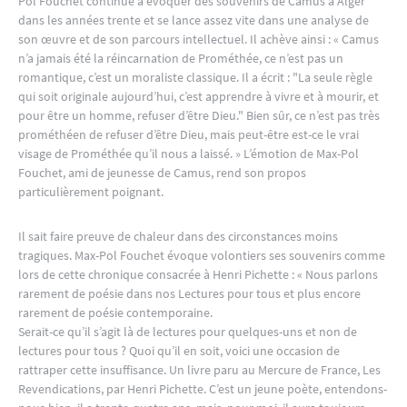
Pol Fouchet continue à évoquer des souvenirs de Camus à Alger
dans les années trente et se lance assez vite dans une analyse de
son œuvre et de son parcours intellectuel. Il achève ainsi : « Camus
n’a jamais été la réincarnation de Prométhée, ce n’est pas un
romantique, c’est un moraliste classique. Il a écrit : "La seule règle
qui soit originale aujourd’hui, c’est apprendre à vivre et à mourir, et
pour être un homme, refuser d’être Dieu." Bien sûr, ce n’est pas très
prométhéen de refuser d’être Dieu, mais peut-être est-ce le vrai
visage de Prométhée qu’il nous a laissé. » L’émotion de Max-Pol
Fouchet, ami de jeunesse de Camus, rend son propos
particulièrement poignant.
Il sait faire preuve de chaleur dans des circonstances moins
tragiques. Max-Pol Fouchet évoque volontiers ses souvenirs comme
lors de cette chronique consacrée à Henri Pichette : « Nous parlons
rarement de poésie dans nos Lectures pour tous et plus encore
rarement de poésie contemporaine.
Serait-ce qu’il s’agit là de lectures pour quelques-uns et non de
lectures pour tous ? Quoi qu’il en soit, voici une occasion de
rattraper cette insuffisance. Un livre paru au Mercure de France, Les
Revendications, par Henri Pichette. C’est un jeune poète, entendons-