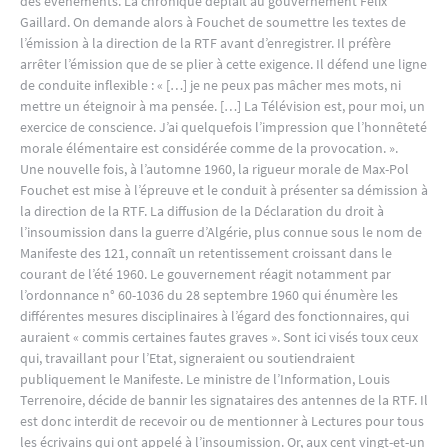
des événements. La chronique déplaît au gouvernement Félix
Gaillard. On demande alors à Fouchet de soumettre les textes de
l’émission à la direction de la RTF avant d’enregistrer. Il préfère
arrêter l’émission que de se plier à cette exigence. Il défend une ligne
de conduite inflexible : « […] je ne peux pas mâcher mes mots, ni
mettre un éteignoir à ma pensée. […] La Télévision est, pour moi, un
exercice de conscience. J’ai quelquefois l’impression que l’honnêteté
morale élémentaire est considérée comme de la provocation. ».
Une nouvelle fois, à l’automne 1960, la rigueur morale de Max-Pol
Fouchet est mise à l’épreuve et le conduit à présenter sa démission à
la direction de la RTF. La diffusion de la Déclaration du droit à
l’insoumission dans la guerre d’Algérie, plus connue sous le nom de
Manifeste des 121, connaît un retentissement croissant dans le
courant de l’été 1960. Le gouvernement réagit notamment par
l’ordonnance n° 60-1036 du 28 septembre 1960 qui énumère les
différentes mesures disciplinaires à l’égard des fonctionnaires, qui
auraient « commis certaines fautes graves ». Sont ici visés toux ceux
qui, travaillant pour l’Etat, signeraient ou soutiendraient
publiquement le Manifeste. Le ministre de l’Information, Louis
Terrenoire, décide de bannir les signataires des antennes de la RTF. Il
est donc interdit de recevoir ou de mentionner à Lectures pour tous
les écrivains qui ont appelé à l’insoumission. Or, aux cent vingt-et-un