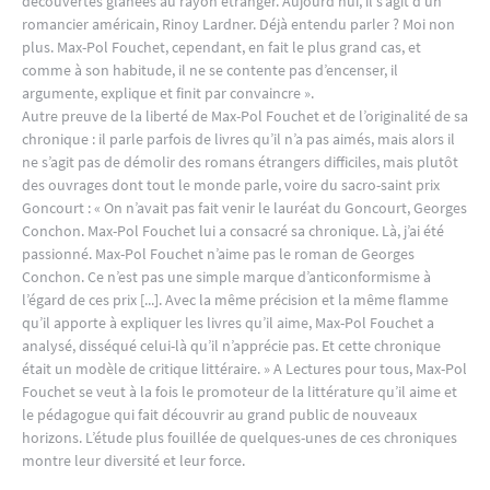
découvertes glanées au rayon étranger. Aujourd’hui, il s’agit d’un
romancier américain, Rinoy Lardner. Déjà entendu parler ? Moi non
plus. Max-Pol Fouchet, cependant, en fait le plus grand cas, et
comme à son habitude, il ne se contente pas d’encenser, il
argumente, explique et finit par convaincre ».
Autre preuve de la liberté de Max-Pol Fouchet et de l’originalité de sa
chronique : il parle parfois de livres qu’il n’a pas aimés, mais alors il
ne s’agit pas de démolir des romans étrangers difficiles, mais plutôt
des ouvrages dont tout le monde parle, voire du sacro-saint prix
Goncourt : « On n’avait pas fait venir le lauréat du Goncourt, Georges
Conchon. Max-Pol Fouchet lui a consacré sa chronique. Là, j’ai été
passionné. Max-Pol Fouchet n’aime pas le roman de Georges
Conchon. Ce n’est pas une simple marque d’anticonformisme à
l’égard de ces prix [...]. Avec la même précision et la même flamme
qu’il apporte à expliquer les livres qu’il aime, Max-Pol Fouchet a
analysé, disséqué celui-là qu’il n’apprécie pas. Et cette chronique
était un modèle de critique littéraire. » A Lectures pour tous, Max-Pol
Fouchet se veut à la fois le promoteur de la littérature qu’il aime et
le pédagogue qui fait découvrir au grand public de nouveaux
horizons. L’étude plus fouillée de quelques-unes de ces chroniques
montre leur diversité et leur force.