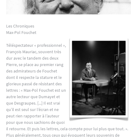
Les Chroniques
Max-Pol Fouchet
Téléspectateur « professionnel »,
François Mauriac, souvent très
dur avec le tandem des deux
Pierre, se place au premier rang
des admirateurs de Fouchet
dont il respecte la stature et le
glorieux passé de résistant des
lettres : « Max-Pol Fouchet est un
autre lecteur que Dumayet et
que Desgraupes. [...] Il est vrai
qu’il est seul sur l’écran et ne
peut rien rapporter à l’auteur
pour que nous sachions de quoi
il retourne. Et puis les lettres, cela compte pour lui plus que tout. ».
Plus généralement, tous ceux qui évoquent leurs souvenirs de