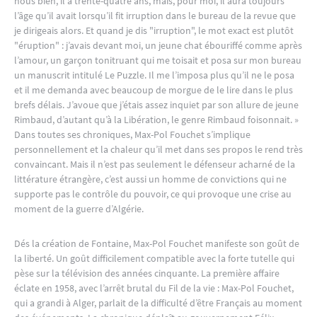
nous bien, il a trente-quatre ans, mais, pour moi, il aura toujours
l’âge qu’il avait lorsqu’il fit irruption dans le bureau de la revue que
je dirigeais alors. Et quand je dis "irruption", le mot exact est plutôt
"éruption" : j’avais devant moi, un jeune chat ébouriffé comme après
l’amour, un garçon tonitruant qui me toisait et posa sur mon bureau
un manuscrit intitulé Le Puzzle. Il me l’imposa plus qu’il ne le posa
et il me demanda avec beaucoup de morgue de le lire dans le plus
brefs délais. J’avoue que j’étais assez inquiet par son allure de jeune
Rimbaud, d’autant qu’à la Libération, le genre Rimbaud foisonnait. »
Dans toutes ses chroniques, Max-Pol Fouchet s’implique
personnellement et la chaleur qu’il met dans ses propos le rend très
convaincant. Mais il n’est pas seulement le défenseur acharné de la
littérature étrangère, c’est aussi un homme de convictions qui ne
supporte pas le contrôle du pouvoir, ce qui provoque une crise au
moment de la guerre d’Algérie.
Dés la création de Fontaine, Max-Pol Fouchet manifeste son goût de
la liberté. Un goût difficilement compatible avec la forte tutelle qui
pèse sur la télévision des années cinquante. La première affaire
éclate en 1958, avec l’arrêt brutal du Fil de la vie : Max-Pol Fouchet,
qui a grandi à Alger, parlait de la difficulté d’être Français au moment