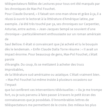
téléspectateurs fidèles de Lectures pour tous ont été marqués par
les chroniques de Max-Pol Fouchet.
Pour Claude Durand, « il faisait son one-man-show et grâce à ça, il a
réussi à ouvrir le lectorat à la littérature d’Amérique latine, par
exemple. J’ai été très touché par ça, ses chroniques sur Carpentier,
Asturias, entre autres. » Jean-Jacques Sempé se souvient d’une
chronique « particulièrement enthousiaste sur un roman américain
de
Saul Bellow. Il était si convaincant que j’ai acheté et lu le bouquin
dès le lendemain. » Enfin Claude Dalla Torre résume : « Il avait un
impact énorme. Pour beaucoup de gens, Max-Pol Fouchet, c’était
parole
d’évangile. Du coup, ils se mettaient à acheter des trucs
improbables,
de la littérature sud-américaine ou asiatique. C’était vraiment bien.
» Max-Pol Fouchet lui-même insiste à plusieurs occasions sur
l’impact
que lui confèrent ces interventions télévisuelles : « Ou je me trompe
fort, ou je suis parvenu à faire passer à travers le petit écran des
connaissances que je possédais. D’innombrables lettres de
téléspectateurs me permettent de le croire. Des milieux les plus