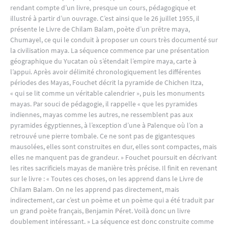
rendant compte d’un livre, presque un cours, pédagogique et
illustré à partir d’un ouvrage. C’est ainsi que le 26 juillet 1955, il
présente le Livre de Chilam Balam, poète d’un prêtre maya,
Chumayel, ce qui le conduit à proposer un cours très documenté sur
la civilisation maya. La séquence commence par une présentation
géographique du Yucatan où s’étendait l’empire maya, carte à
l’appui. Après avoir délimité chronologiquement les différentes
périodes des Mayas, Fouchet décrit la pyramide de Chichen Itza,
« qui se lit comme un véritable calendrier », puis les monuments
mayas. Par souci de pédagogie, il rappelle « que les pyramides
indiennes, mayas comme les autres, ne ressemblent pas aux
pyramides égyptiennes, à l’exception d’une à Palenque où l’on a
retrouvé une pierre tombale. Ce ne sont pas de gigantesques
mausolées, elles sont construites en dur, elles sont compactes, mais
elles ne manquent pas de grandeur. » Fouchet poursuit en décrivant
les rites sacrificiels mayas de manière très précise. Il finit en revenant
sur le livre : « Toutes ces choses, on les apprend dans le Livre de
Chilam Balam. On ne les apprend pas directement, mais
indirectement, car c’est un poème et un poème qui a été traduit par
un grand poète français, Benjamin Péret. Voilà donc un livre
doublement intéressant. » La séquence est donc construite comme