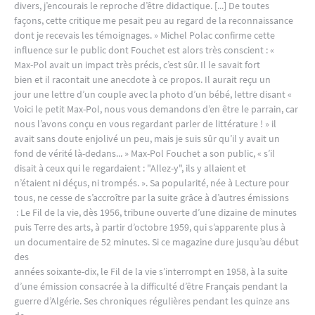
divers, j’encourais le reproche d’être didactique. [...] De toutes
façons, cette critique me pesait peu au regard de la reconnaissance
dont je recevais les témoignages. » Michel Polac confirme cette
influence sur le public dont Fouchet est alors très conscient : «
Max-Pol avait un impact très précis, c’est sûr. Il le savait fort
bien et il racontait une anecdote à ce propos. Il aurait reçu un
jour une lettre d’un couple avec la photo d’un bébé, lettre disant «
Voici le petit Max-Pol, nous vous demandons d’en être le parrain, car
nous l’avons conçu en vous regardant parler de littérature ! » il
avait sans doute enjolivé un peu, mais je suis sûr qu’il y avait un
fond de vérité là-dedans... » Max-Pol Fouchet a son public, « s’il
disait à ceux qui le regardaient : "Allez-y", ils y allaient et
n’étaient ni déçus, ni trompés. ». Sa popularité, née à Lecture pour
tous, ne cesse de s’accroître par la suite grâce à d’autres émissions
: Le Fil de la vie, dès 1956, tribune ouverte d’une dizaine de minutes
puis Terre des arts, à partir d’octobre 1959, qui s’apparente plus à
un documentaire de 52 minutes. Si ce magazine dure jusqu’au début
des
années soixante-dix, le Fil de la vie s’interrompt en 1958, à la suite
d’une émission consacrée à la difficulté d’être Français pendant la
guerre d’Algérie. Ses chroniques régulières pendant les quinze ans