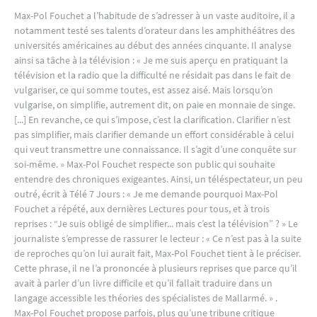
Max-Pol Fouchet a l’habitude de s’adresser à un vaste auditoire, il a
notamment testé ses talents d’orateur dans les amphithéâtres des
universités américaines au début des années cinquante. Il analyse
ainsi sa tâche à la télévision : « Je me suis aperçu en pratiquant la
télévision et la radio que la difficulté ne résidait pas dans le fait de
vulgariser, ce qui somme toutes, est assez aisé. Mais lorsqu’on
vulgarise, on simplifie, autrement dit, on paie en monnaie de singe.
[...] En revanche, ce qui s’impose, c’est la clarification. Clarifier n’est
pas simplifier, mais clarifier demande un effort considérable à celui
qui veut transmettre une connaissance. Il s’agit d’une conquête sur
soi-même. » Max-Pol Fouchet respecte son public qui souhaite
entendre des chroniques exigeantes. Ainsi, un téléspectateur, un peu
outré, écrit à Télé 7 Jours : « Je me demande pourquoi Max-Pol
Fouchet a répété, aux dernières Lectures pour tous, et à trois
reprises : “Je suis obligé de simplifier... mais c’est la télévision” ? » Le
journaliste s’empresse de rassurer le lecteur : « Ce n’est pas à la suite
de reproches qu’on lui aurait fait, Max-Pol Fouchet tient à le préciser.
Cette phrase, il ne l’a prononcée à plusieurs reprises que parce qu’il
avait à parler d’un livre difficile et qu’il fallait traduire dans un
langage accessible les théories des spécialistes de Mallarmé. » .
Max-Pol Fouchet propose parfois, plus qu’une tribune critique