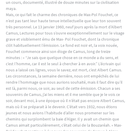
un cours, documenté, illustré de douze minutes sur la civilisation
maya.
Mais, ce qui fait le charme des chroniques de Max-Pol Fouchet, ce
n’est pas tant leur haute tenue intellectuelle que leur ton souvent
très personnel. Le 13 janvier 1960, neuf jours après la mort d’Albert
Camus, Lectures pour tous s’ouvre exceptionnellement sur le visage
grave et visiblement ému de Max- Pol Fouchet, dont la chronique
clôt habituellement l’émission. Le fond est noir et, la voix nouée,
Fouchet commence ainsi son éloge de Camus, long de treize
minutes : « “Je sais que quelque chose en ce monde a du sens, et
c’est l’homme, car il est le seul à chercher à en avoir.” L’écrivain qui
nous a laissé ces lignes, vous le savez, est mort, c’est Albert Camus.
Les circonstances, la semaine dernière, nous ont empêchés de lui
rendre l’hommage que nous aurions souhaité, mais il faut dire qu’il
est là, parmi nous, ce soir, au seuil de cette émission. Chacun a ses
souvenirs de Camus, j’ai les miens et il me semble que je le vois ce
soir, devant moi, à une époque où il n’était pas encore Albert Camus,
mais où il se préparait à le devenir. C’était vers 1932, nous étions
jeunes et nous avions l’habitude d’aller nous promener sur les
chemins qui surplombent la baie d’Alger. Il y avait un chemin que
Camus aimait particulièrement, c’était celui de la Bouzaréah. » Max-