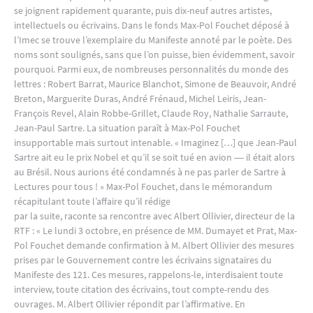
se joignent rapidement quarante, puis dix-neuf autres artistes,
intellectuels ou écrivains. Dans le fonds Max-Pol Fouchet déposé à
l’Imec se trouve l’exemplaire du Manifeste annoté par le poète. Des
noms sont soulignés, sans que l’on puisse, bien évidemment, savoir
pourquoi. Parmi eux, de nombreuses personnalités du monde des
lettres : Robert Barrat, Maurice Blanchot, Simone de Beauvoir, André
Breton, Marguerite Duras, André Frénaud, Michel Leiris, Jean-
François Revel, Alain Robbe-Grillet, Claude Roy, Nathalie Sarraute,
Jean-Paul Sartre. La situation paraît à Max-Pol Fouchet
insupportable mais surtout intenable. « Imaginez […] que Jean-Paul
Sartre ait eu le prix Nobel et qu’il se soit tué en avion ― il était alors
au Brésil. Nous aurions été condamnés à ne pas parler de Sartre à
Lectures pour tous ! » Max-Pol Fouchet, dans le mémorandum
récapitulant toute l’affaire qu’il rédige
par la suite, raconte sa rencontre avec Albert Ollivier, directeur de la
RTF : « Le lundi 3 octobre, en présence de MM. Dumayet et Prat, Max-
Pol Fouchet demande confirmation à M. Albert Ollivier des mesures
prises par le Gouvernement contre les écrivains signataires du
Manifeste des 121. Ces mesures, rappelons-le, interdisaient toute
interview, toute citation des écrivains, tout compte-rendu des
ouvrages. M. Albert Ollivier répondit par l’affirmative. En