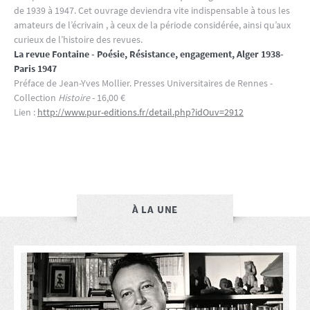
de 1939 à 1947. Cet ouvrage deviendra vite indispensable à tous les
amateurs de l’écrivain , à ceux de la période considérée, ainsi qu’aux
curieux de l’histoire des revues.
La revue Fontaine - Poésie, Résistance, engagement, Alger 1938-
Paris 1947
Préface de Jean-Yves Mollier. Presses Universitaires de Rennes -
Collection
Histoire
- 16,00 €
Lien :
http://www.pur-editions.fr/detail.php?idOuv=2912
À LA UNE