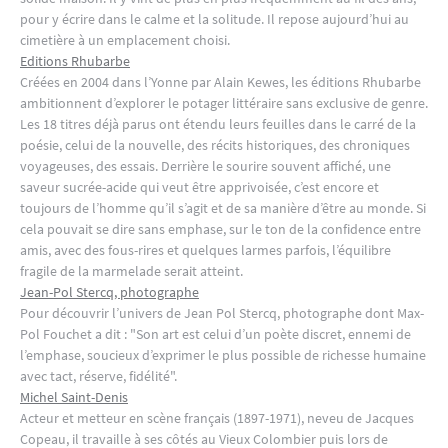
pour y écrire dans le calme et la solitude. Il repose aujourd’hui au
cimetière à un emplacement choisi.
Editions Rhubarbe
Créées en 2004 dans l’Yonne par Alain Kewes, les éditions Rhubarbe
ambitionnent d’explorer le potager littéraire sans exclusive de genre.
Les 18 titres déjà parus ont étendu leurs feuilles dans le carré de la
poésie, celui de la nouvelle, des récits historiques, des chroniques
voyageuses, des essais. Derrière le sourire souvent affiché, une
saveur sucrée-acide qui veut être apprivoisée, c’est encore et
toujours de l’homme qu’il s’agit et de sa manière d’être au monde. Si
cela pouvait se dire sans emphase, sur le ton de la confidence entre
amis, avec des fous-rires et quelques larmes parfois, l’équilibre
fragile de la marmelade serait atteint.
Jean-Pol Stercq, photographe
Pour découvrir l’univers de Jean Pol Stercq, photographe dont Max-
Pol Fouchet a dit : "Son art est celui d’un poète discret, ennemi de
l’emphase, soucieux d’exprimer le plus possible de richesse humaine
avec tact, réserve, fidélité".
Michel Saint-Denis
Acteur et metteur en scène français (1897-1971), neveu de Jacques
Copeau, il travaille à ses côtés au Vieux Colombier puis lors de