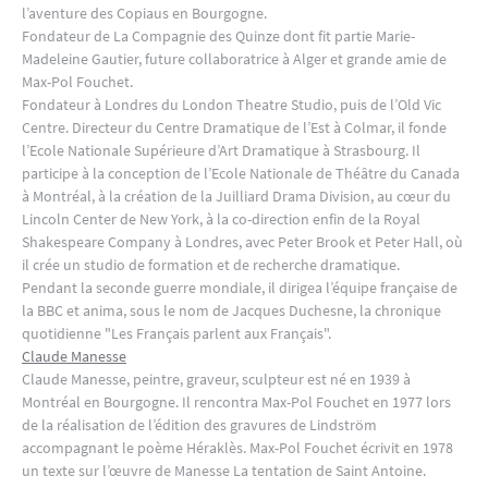
l’aventure des Copiaus en Bourgogne.
Fondateur de La Compagnie des Quinze dont fit partie Marie-
Madeleine Gautier, future collaboratrice à Alger et grande amie de
Max-Pol Fouchet.
Fondateur à Londres du London Theatre Studio, puis de l’Old Vic
Centre. Directeur du Centre Dramatique de l’Est à Colmar, il fonde
l’Ecole Nationale Supérieure d’Art Dramatique à Strasbourg. Il
participe à la conception de l’Ecole Nationale de Théâtre du Canada
à Montréal, à la création de la Juilliard Drama Division, au cœur du
Lincoln Center de New York, à la co-direction enfin de la Royal
Shakespeare Company à Londres, avec Peter Brook et Peter Hall, où
il crée un studio de formation et de recherche dramatique.
Pendant la seconde guerre mondiale, il dirigea l’équipe française de
la BBC et anima, sous le nom de Jacques Duchesne, la chronique
quotidienne "Les Français parlent aux Français".
Claude Manesse
Claude Manesse, peintre, graveur, sculpteur est né en 1939 à
Montréal en Bourgogne. Il rencontra Max-Pol Fouchet en 1977 lors
de la réalisation de l’édition des gravures de Lindström
accompagnant le poème Héraklès. Max-Pol Fouchet écrivit en 1978
un texte sur l’œuvre de Manesse La tentation de Saint Antoine.