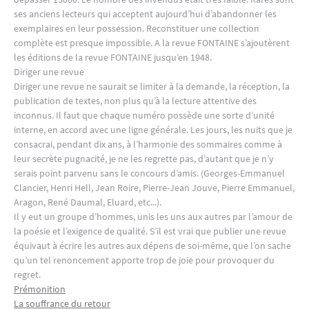
ses anciens lecteurs qui acceptent aujourd’hui d’abandonner les
exemplaires en leur possession. Reconstituer une collection
complète est presque impossible. A la revue FONTAINE s’ajoutèrent
les éditions de la revue FONTAINE jusqu’en 1948.
Diriger une revue
Diriger une revue ne saurait se limiter à la demande, la réception, la
publication de textes, non plus qu’à la lecture attentive des
inconnus. Il faut que chaque numéro possède une sorte d’unité
interne, en accord avec une ligne générale. Les jours, les nuits que je
consacrai, pendant dix ans, à l’harmonie des sommaires comme à
leur secrète pugnacité, je ne les regrette pas, d’autant que je n’y
serais point parvenu sans le concours d’amis. (Georges-Emmanuel
Clancier, Henri Hell, Jean Roire, Pierre-Jean Jouve, Pierre Emmanuel,
Aragon, René Daumal, Eluard, etc...).
Il y eut un groupe d’hommes, unis les uns aux autres par l’amour de
la poésie et l’exigence de qualité. S’il est vrai que publier une revue
équivaut à écrire les autres aux dépens de soi-même, que l’on sache
qu’un tel renoncement apporte trop de joie pour provoquer du
regret.
Prémonition
La souffrance du retour